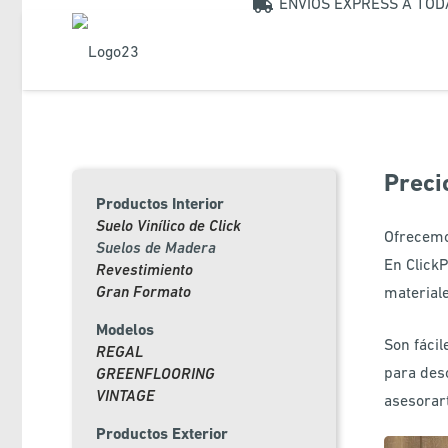
ENVIOS EXPRESS A TO
Preci
Productos Interior
Suelo Vinílico de Click
Ofrecemo
Suelos de Madera
En ClickP
Revestimiento
Gran Formato
material
Modelos
Son fácil
REGAL
para des
GREENFLOORING
VINTAGE
asesorar
Productos Exterior