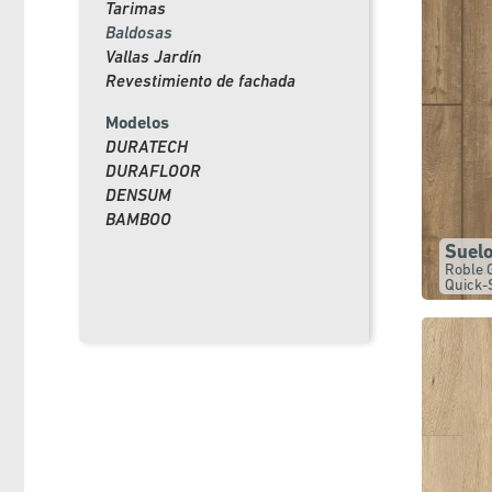
Tarimas
Baldosas
Vallas Jardín
Revestimiento de fachada
Modelos
DURATECH
DURAFLOOR
DENSUM
BAMBOO
Suel
Roble 
Quick-