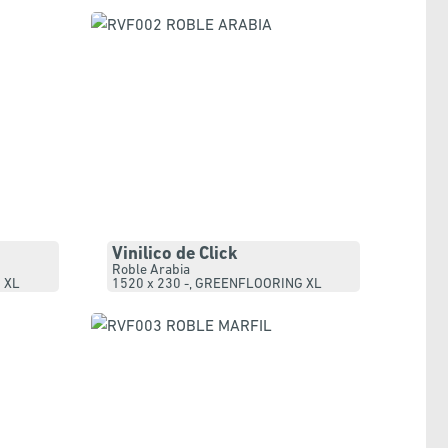
Vinilico de Click
Roble Arabia
 XL
1520 x 230 -
,
GREENFLOORING XL