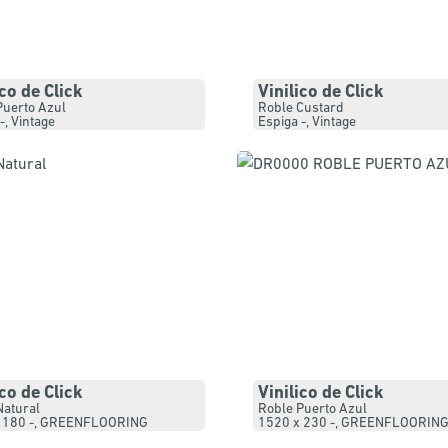
ico de Click
Vinilico de Click
Puerto Azul
Roble Custard
-
,
Vintage
Espiga -
,
Vintage
ico de Click
Vinilico de Click
Natural
Roble Puerto Azul
 180 -
,
GREENFLOORING
1520 x 230 -
,
GREENFLOORING