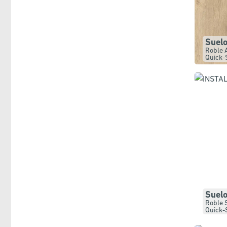
Suel
Roble 
Quick-
Suel
Roble 
Quick-