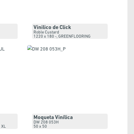
Vinilico de Click
Roble Custard
1220 x 180 -
,
GREENFLOORING
Moqueta Vinílica
DW 208 053H
 XL
50 x 50