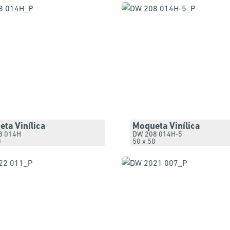
ta Vinílica
Moqueta Vinílica
8 014H
DW 208 014H-5
0
50 x 50