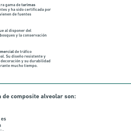
stra gama de
tarimas
es y ha sido certificada por
ovienen de fuentes
ue al disponer del
 bosques y la conservación
omercial
de tráfico
al. Su diseño resistente y
 decoración y su durabilidad
durante mucho tiempo.
 de composite alveolar son:
 es
n