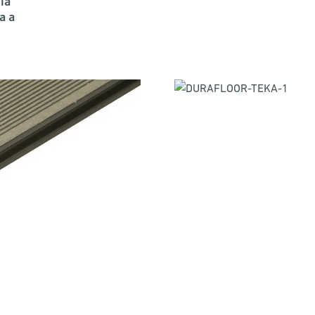
ia
a a