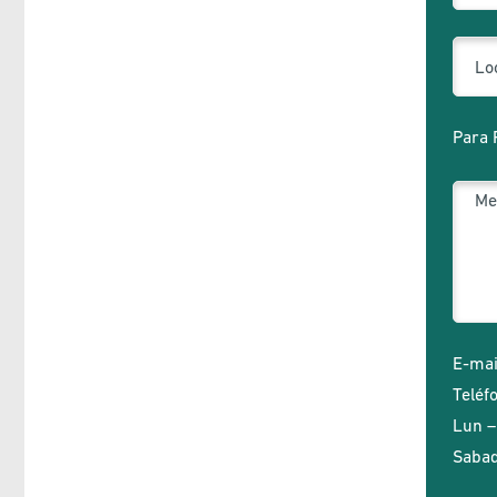
Para 
E-mai
Teléf
Lun –
Sabad