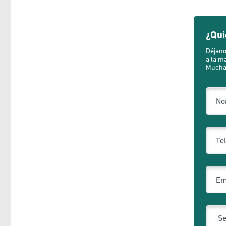
¿Qui
Déjano
a la m
Muchas