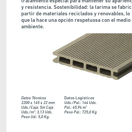
tratamiento especial para mantener su aparienc
y resistencia. Sostenibilidad: la tarima se fabric
partir de materiales reciclados y renovables, lo
que la hace una opción respetuosa con el medio
ambiente.
Datos Técnicos
Datos Logísticos
2200 x 145 x 22 mm
Uds./Pal.: 144 Uds.
Uds./Caja: Sin Caja
Pal.: 45,94 m
2
Uds./m
: 3,13 Uds.
Peso Pal.: 725,0 Kg
2
Peso Ud.: 5,0 Kg.