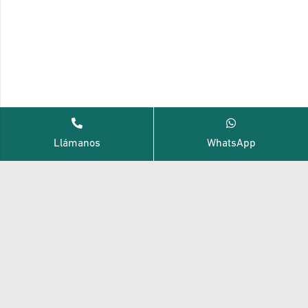
Llámanos
WhatsApp
Vallas de aluminio, espacios exteriores renovados con
calidad